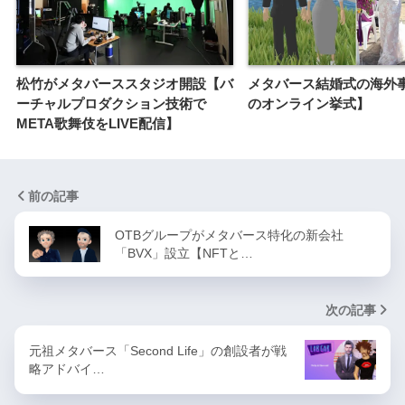
松竹がメタバーススタジオ開設【バ
メタバース結婚式の海外
ーチャルプロダクション技術で
のオンライン挙式】
META歌舞伎をLIVE配信】
前の記事
OTBグループがメタバース特化の新会社
「BVX」設立【NFTと…
次の記事
元祖メタバース「Second Life」の創設者が戦
略アドバイ…