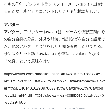
イキのDX（デジタルトランスフォーメーション）におけ
る新たな一歩だ」とコメントしたことも記憶に新しい。
アバター
アバター、アヴァター (avatar) は、ゲームや仮想空間内で
の自分自身の分身。外見や服装、性別などを自分で設定で
き、他のアバターと会話をしたり物を交換したりできる。
サンスクリット語「avataara」が英語「avatar」となり、
「化身」という意味を持つ。
https://twitter.com/Nike/statuses/1461431629897887745?
ref_src=twsrc%5Etfw%7Ctwcamp%5Etweetembed%7Ctwt
erm%5E1461431629897887745%7Ctwgr%5E%7Ctwcon
%5Es1_&ref_url=https%3A%2F%2Fcoinpost.jp%2F%3Fp
%3D294685